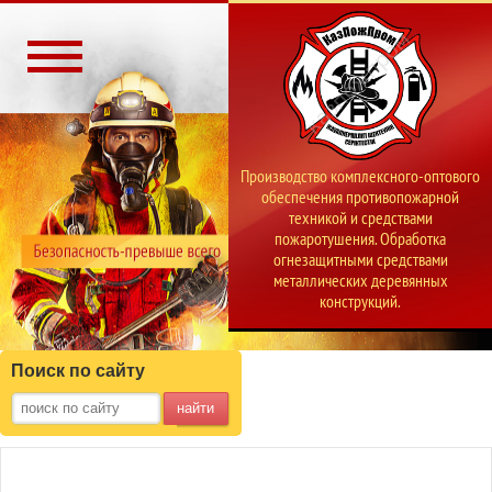
Производство комплексного-оптового
обеспечения противопожарной
техникой и средствами
пожаротушения. Обработка
огнезащитными средствами
металлических деревянных
конструкций.
Поиск по сайту
найти