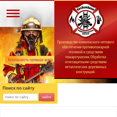
Производство комплексного-оптового
обеспечения противопожарной
техникой и средствами
пожаротушения. Обработка
огнезащитными средствами
металлических деревянных
конструкций.
Поиск по сайту
найти