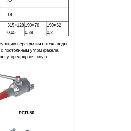
32
19
315×128
190×78
190×62
0,95
0,38
0,2
ункцию перекрытия потока воды
 с постоянным углом факела.
авесу, предохраняющую
РСП-50