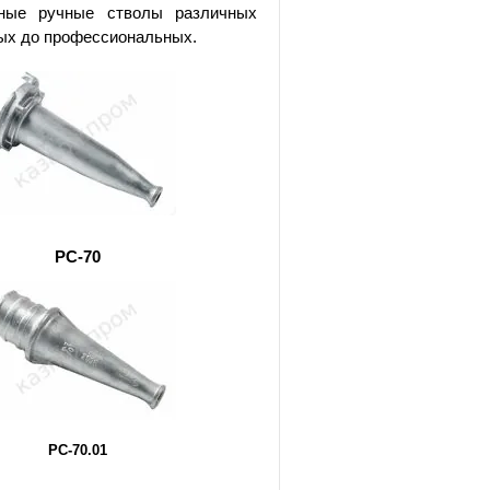
рные ручные стволы различных
ых до профессиональных.
РС-70
РС-70.01