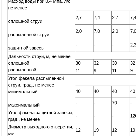
Расход воды при 0,4 Мпа, л/с,
не менее
2,7
7,4
2,7
7,
сплошной струи
2,0
7,0
2,0
7,
распыленной струи
-
-
-
2,
защитной завесы
Дальность струи, м, не менее
сплошной
30
32
30
32
распыленной
11
9
11
9
Угол факела распыленной
струи, град., не менее
40
40
40
40
минимальный
-
-
70
-
максимальный
Угол факела защитной завесы,
-
-
-
12
град., не менее
Диаметр выходного отверстия,
12
19
12
19
мм