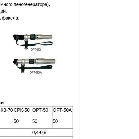
много пеногенератора),
ий,
а факела.
ки
КЗ-70
СРК-50
ОРТ-50
ОРТ-50А
50
50
50
0,4-0,8