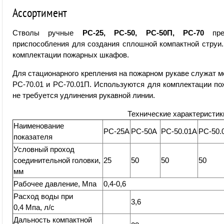
Ассортимент
Стволы ручные
РС-25, РС-50, РС-50П, РС-70
пред
приспособления для создания сплошной компактной струи.
комплектации пожарных шкафов.
Для стационарного крепления на пожарном рукаве служат м
РС-70.01 и РС-70.01П. Используются для комплектации по
не требуется удлинения рукавной линии.
Технические характеристик
Наименование
РС-25А
РС-50А
РС-50.01А
РС-50.
показателя
Условный проход
соединительной головки,
25
50
50
50
мм
Рабочее давление, Мпа
0,4-0,6
Расход воды при
3,6
0,4 Мпа, л/с
Дальность компактной