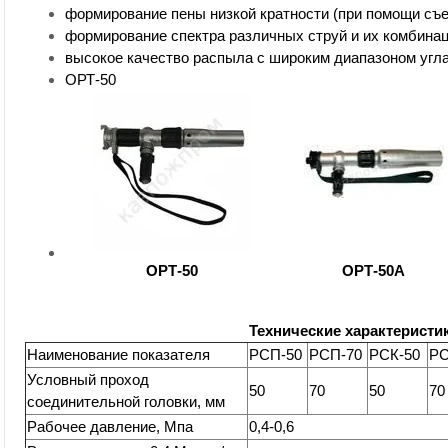
формирование пены низкой кратности (при помощи съе
формирование спектра различных струй и их комбинац
высокое качество распыла с широким диапазоном угл
ОРТ-50
ОРТ-50
ОРТ-50А
Технические характеристи
Наименование показателя
РСП-50
РСП-70
РСК-50
РС
Условный проход
50
70
50
70
соединительной головки, мм
Рабочее давление, Мпа
0,4-0,6