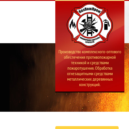
Производство комплексного-оптового
обеспечения противопожарной
техникой и средствами
пожаротушения. Обработка
огнезащитными средствами
металлических деревянных
конструкций.