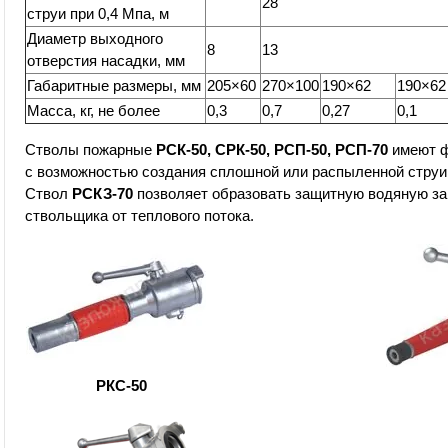
28
струи при 0,4 Мпа, м
Диаметр выходного
8
13
отверстия насадки, мм
Габаритные размеры, мм
205×60
270×100
190×62
190×62
Масса, кг, не более
0,3
0,7
0,27
0,1
Стволы пожарные
РСК-50, СРК-50, РСП-50, РСП-70
имеют ф
с возможностью создания сплошной или распыленной струи
Ствол
РСКЗ-70
позволяет образовать защитную водяную з
ствольщика от теплового потока.
РКС-50