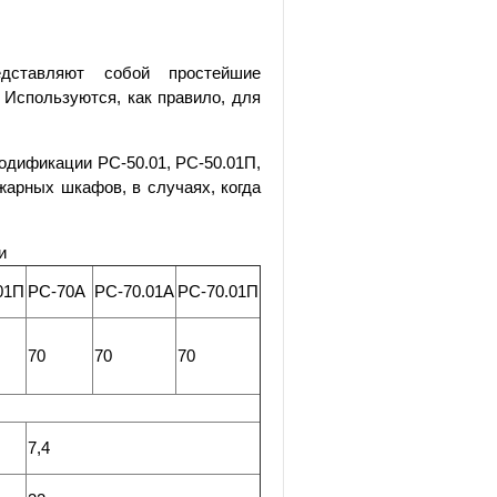
ставляют собой простейшие
 Используются, как правило, для
одификации РС-50.01, РС-50.01П,
жарных шкафов, в случаях, когда
и
01П
РС-70А
РС-70.01А
РС-70.01П
70
70
70
7,4